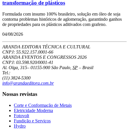
transformação de plásticos
Formulada com insumo 100% brasileiro, solução em óleo de soja
contorna problemas históricos de aglomeração, garantindo ganhos
de propriedades para os plásticos aditivados com grafeno.
04/08/2026
ARANDA EDITORA TÉCNICA E CULTURAL
CNPJ: 55.922.157.0001-66
ARANDA EVENTOS E CONGRESSOS
2026
CNPJ: 03.598.920/0001-41
Al. Olga, 315
–
01155-900
São Paulo
,
SP
–
Brasil
Tel.:
(11) 3824-5300
info@arandaeditora.com.br
Nossas revistas
Corte e Conformação de Metais
Eletricidade Moderna
Fotovolt
Fundição e Serviços
Hydro