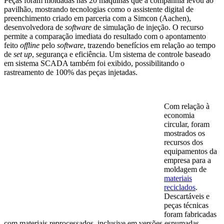
Peças foram moldadas nas 20 máquinas que a companhia levou ao
pavilhão, mostrando tecnologias como o assistente digital de
preenchimento criado em parceria com a Simcon (Aachen),
desenvolvedora de
software
de simulação de injeção. O recurso
permite a comparação imediata do resultado com o apontamento
feito
offline
pelo
software
, trazendo benefícios em relação ao tempo
de
set up
, segurança e eficiência. Um sistema de controle baseado
em sistema SCADA também foi exibido, possibilitando o
rastreamento de 100% das peças injetadas.
Com relação à
economia
circular, foram
mostrados os
recursos dos
equipamentos da
empresa para a
moldagem de
materiais
reciclados
.
Descartáveis e
peças técnicas
foram fabricadas
com materiais reprocessados, inclusive em versões espumadas.