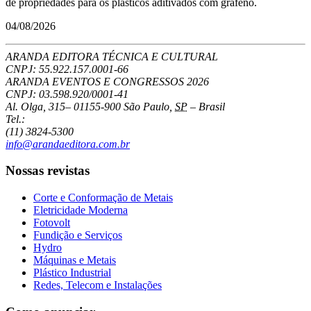
de propriedades para os plásticos aditivados com grafeno.
04/08/2026
ARANDA EDITORA TÉCNICA E CULTURAL
CNPJ: 55.922.157.0001-66
ARANDA EVENTOS E CONGRESSOS
2026
CNPJ: 03.598.920/0001-41
Al. Olga, 315
–
01155-900
São Paulo
,
SP
–
Brasil
Tel.:
(11) 3824-5300
info@arandaeditora.com.br
Nossas revistas
Corte e Conformação de Metais
Eletricidade Moderna
Fotovolt
Fundição e Serviços
Hydro
Máquinas e Metais
Plástico Industrial
Redes, Telecom e Instalações