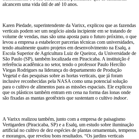
alcancem uma vida útil de até 10 anos.
Karen Piedade, superintendente da Varixx, explicou que as fazendas
verticais podem ser um negócio ainda incipiente em se tratando de
volume de vendas, mas são uma aposta para o futuro próximo, o que
levou a empresa a estabelecer parcerias técnicas com universidades,
tendo atualmente quatro projetos em desenvolvimento na Esalq, a
Escola Superior de Agricultura Luiz de Queiroz, da Universidade de
São Paulo (SP), também localizada em Piracicaba. A instituição é
referência acadêmica no setor, tendo o professor Paulo Hercílio
Viegas Rodrigues na liderança do departamento de Produção
Vegetal e das pesquisas sobre as hortas verticais, que já foram
inclusive reconhecidas pela NASA como uma potencial solução
para o cultivo de alimentos para as missões espaciais. Ele explicou
que os plásticos também entram em cena na forma das lonas onde
são fixadas as mantas geotêxteis que sustentam o cultivo
indoor
.
A Varixx realizou também, junto com a empresa de paisagismo
Vertigarden (Piracicaba, SP) e a Esalq, um estudo sobre iluminação
artificial no cultivo de dez espécies de plantas ornamentais, temperos
e morangos, que revelou bons resultados. “Os jardins verticais