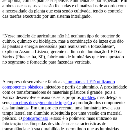
aeroponia, com as plantas suspensas e alimentadas por aspersão. Em
ambos os casos, as salas são fechadas e climatizadas de acordo com
a necessidade da planta que está sendo cultivada, tendo o controle
das tarefas executado por um sistema interligado.
“Nesse modelo de agricultura não há nenhum tipo de protetor de
cultivo, químico ou biológico, mas a combinação de luzes que dão
às plantas a energia necessária para realizarem a fotossíntese”,
explicou Assunta Lisieux, gerente da linha de iluminação LED da
Varixx (Piracicaba, SP), fabricante de luminárias que tem apostado
no segmento e fornecido para fazendas verticais.
A empresa desenvolve e fabrica as
luminárias LED utilizando
componentes plásticos
injetados e perfis de alumínio. A proximidade
com os transformadores de materiais plásticos é grande, pois a
Varixx desenvolve e usina os seus próprios
moldes
, mas delega a
seus
parceiros do segmento de injeção
a produção dos componentes
das luminárias. Em um projeto recente, uma luminária teve a sua
tampa lateral em alumínio substituída por uma versão em material
plástico. O
policarbonato
leitoso é o polímero mais utilizado na
fabricação das lâmpadas devido às suas características de
transmitância e à sua durabilidade, permitindo que as luminárias