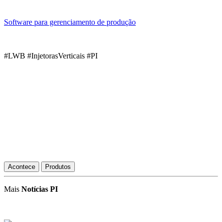
Software para gerenciamento de produção
#LWB #InjetorasVerticais #PI
Acontece
Produtos
Mais
Notícias PI