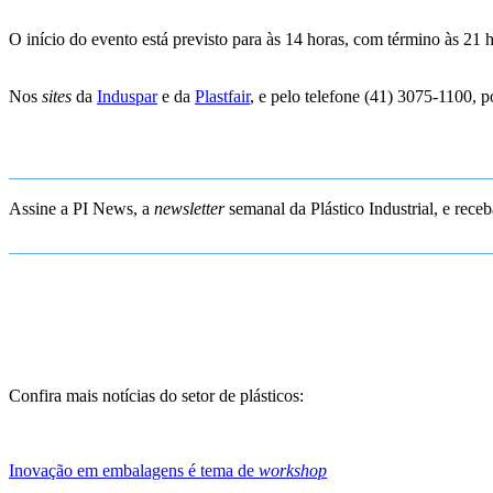
O início do evento está previsto para às 14 horas, com término às 21
Nos
sites
da
Induspar
e da
Plastfair
, e pelo telefone (41) 3075-1100,
_______________________________________________________
Assine a PI News, a
newsletter
semanal da Plástico Industrial, e rece
_______________________________________________________
Confira mais notícias do setor de plásticos:
Inovação em embalagens é tema de
workshop