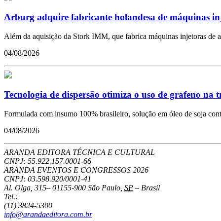
Arburg adquire fabricante holandesa de máquinas in
Além da aquisição da Stork IMM, que fabrica máquinas injetoras de a
04/08/2026
Tecnologia de dispersão otimiza o uso de grafeno na 
Formulada com insumo 100% brasileiro, solução em óleo de soja conto
04/08/2026
ARANDA EDITORA TÉCNICA E CULTURAL
CNPJ: 55.922.157.0001-66
ARANDA EVENTOS E CONGRESSOS
2026
CNPJ: 03.598.920/0001-41
Al. Olga, 315
–
01155-900
São Paulo
,
SP
–
Brasil
Tel.:
(11) 3824-5300
info@arandaeditora.com.br