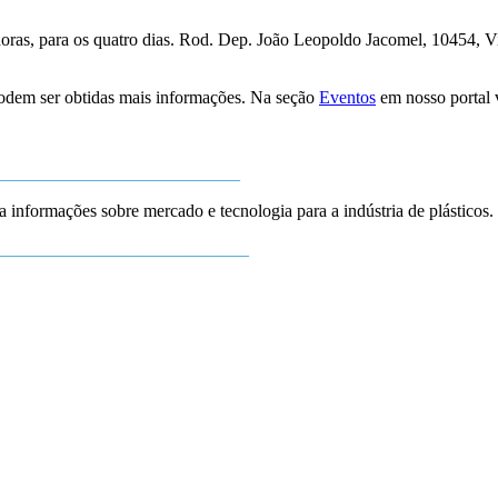
 horas, para os quatro dias. Rod. Dep. João Leopoldo Jacomel, 10454, 
 podem ser obtidas mais informações. Na seção
Eventos
em nosso portal v
___________________________
ba informações sobre mercado e tecnologia para a indústria de plásticos.
____________________________