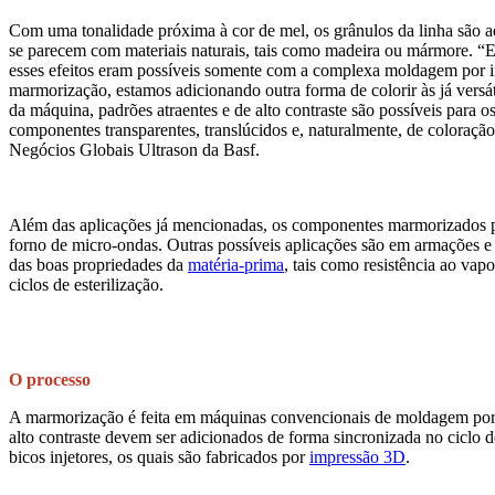
Com uma tonalidade próxima à cor de mel, os grânulos da linha são a
se parecem com materiais naturais, tais como madeira ou mármore. “
esses efeitos eram possíveis somente com a complexa moldagem por i
marmorização, estamos adicionando outra forma de colorir às já versá
da máquina, padrões atraentes e de alto contraste são possíveis para 
componentes transparentes, translúcidos e, naturalmente, de coloraçã
Negócios Globais Ultrason da Basf.
Além das aplicações já mencionadas, os componentes marmorizados po
forno de micro-ondas. Outras possíveis aplicações são em armações e a
das boas propriedades da
matéria-prima
, tais como resistência ao vap
ciclos de esterilização.
O processo
A marmorização é feita em máquinas convencionais de moldagem por i
alto contraste devem ser adicionados de forma sincronizada no ciclo 
bicos injetores, os quais são fabricados por
impressão 3D
.