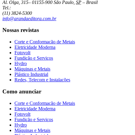
Al. Olga, 315
–
01155-900
São Paulo
,
SP
–
Brasil
Tel.:
(11) 3824-5300
info@arandaeditora.com.br
Nossas revistas
Corte e Conformação de Metais
Eletricidade Moderna
Fotovolt
Fundição e Serviços
Hydro
Máquinas e Metais
Plástico Industrial
Redes, Telecom e Instalações
Como anunciar
Corte e Conformação de Metais
Eletricidade Moderna
Fotovolt
Fundição e Serviços
Hydro
Máquinas e Metais