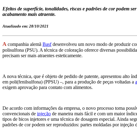
Efeitos de superfície, tonalidades, riscas e padrões de cor podem s
acabamento mais atraente.
Atualizado em: 28/10/2021
A
companhia alemã
Basf
desenvolveu um novo modo de produzir comp
polisulfona (PSU). A técnica de coloração oferece diversas possibilid
precisam ser mais atraentes esteticamente.
A nova técnica, que é objeto de pedido de patente, apresentou alto í
em poli(fenilsulfona) (PPSU) –, para a produção de peças voltadas a
exigem aprovação para contato com alimentos.
De acordo com informações da empresa, o novo processo torna possí
convencionais de
injeção
de maneira mais fácil e com um maior índice
tipos de bicos injetores e uma técnica de dosagem especial. Ainda segu
padrões de cor podem ser reproduzidos: partes moldadas por injeção 