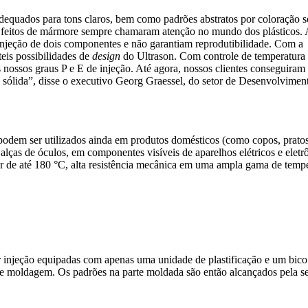
dequados para tons claros, bem como padrões abstratos por coloração s
Efeitos de mármore sempre chamaram atenção no mundo dos plásticos. 
njeção de dois componentes e não garantiam reprodutibilidade. Com a
teis possibilidades de
design
do Ultrason. Com controle de temperatura
os nossos graus P e E de injeção. Até agora, nossos clientes conseguiram
o sólida”, disse o executivo Georg Graessel, do setor de Desenvolvimen
dem ser utilizados ainda em produtos domésticos (como copos, pratos 
lças de óculos, em componentes visíveis de aparelhos elétricos e eletrô
or de até 180 °C, alta resistência mecânica em uma ampla gama de temper
njeção equipadas com apenas uma unidade de plastificação e um bico a
de moldagem. Os padrões na parte moldada são então alcançados pela sepa