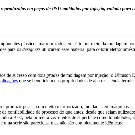
er reproduzidos em peças de PSU moldadas por injeção, voltada para c
onentes plásticos marmorizados em série por meio da moldagem por in
ades para os
designers
utilizarem esse material para colorir eletrodomést
ndice de sucesso com dois
grades
de moldagem por injeção, o Ultrason E
aplicações
que se beneficiem das propriedades de alta resistência térmic
vel produzir peças, com efeito marmorizado, moldadas em máquinas
 de confiabilidade de processo do que antes, desde que sejam utilizado
ndo a Basf, pela primeira vez efeitos de superfície como tonalidades, r
de uma série são parecidas, mas não são completamente idênticas.