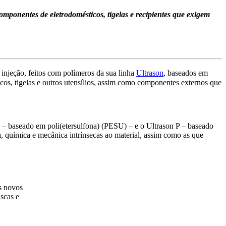
omponentes de eletrodomésticos, tigelas e recipientes que exigem
jeção, feitos com polímeros da sua linha
Ultrason
, baseados em
icos, tigelas e outros utensílios, assim como componentes externos que
 – baseado em poli(etersulfona) (PESU) – e o Ultrason P – baseado
a, química e mecânica intrínsecas ao material, assim como as que
s novos
iscas e