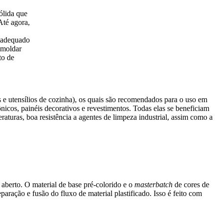
ólida que
Até agora,
 adequado
 moldar
to de
e utensílios de cozinha), os quais são recomendados para o uso em
nicos, painéis decorativos e revestimentos. Todas elas se beneficiam
aturas, boa resistência a agentes de limpeza industrial, assim como a
berto. O material de base pré-colorido e o
masterbatch
de cores de
ração e fusão do fluxo de material plastificado. Isso é feito com