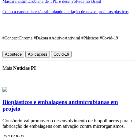
Máscara antimicrobiana de TPE é desenvolvida no Brasil
Como a pandemia está estimulando a criação de novos produtos plásticos
#ConceptChroma #Dakota #AditivoAntiviral #Plásticos #Covid-19
Acontece
Aplicações
Covid-19
Mais
Notícias PI
Bioplásticos e embalagens antimicrobianas em
projeto
Consórcio vai promover o desenvolvimento de biopolímeros para a
fabricação de embalagens com ativação contra microrganismos.
25/10/2022