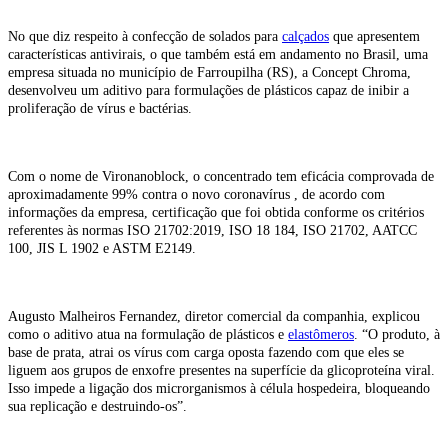
No que diz respeito à confecção de solados para
calçados
que apresentem
características antivirais, o que também está em andamento no Brasil, uma
empresa situada no município de Farroupilha (RS), a Concept Chroma,
desenvolveu um aditivo para formulações de plásticos capaz de inibir a
proliferação de vírus e bactérias.
Com o nome de Vironanoblock, o concentrado tem eficácia comprovada de
aproximadamente 99% contra o novo coronavírus , de acordo com
informações da empresa, certificação que foi obtida conforme os critérios
referentes às normas
ISO 21702:2019, ISO 18 184, ISO 21702, AATCC
100, JIS L 1902 e ASTM E2149.
Augusto Malheiros Fernandez, diretor comercial da companhia, explicou
como o aditivo atua
na formulação de plásticos e
elastômeros
. “O produto, à
base de prata, atrai os vírus com carga oposta fazendo com que eles se
liguem aos grupos de enxofre presentes na superfície da glicoproteína viral.
Isso impede a ligação dos microrganismos à célula hospedeira, bloqueando
sua replicação e destruindo-os”.