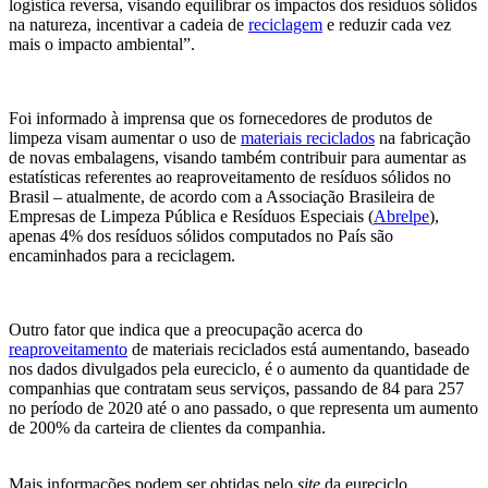
logística reversa, visando equilibrar os impactos dos resíduos sólidos
na natureza, incentivar a cadeia de
reciclagem
e reduzir cada vez
mais o impacto ambiental”.
Foi informado à imprensa que os fornecedores de produtos de
limpeza visam aumentar o uso de
materiais reciclados
na fabricação
de novas embalagens, visando também contribuir para aumentar as
estatísticas referentes ao reaproveitamento de resíduos sólidos no
Brasil – atualmente, de acordo com a Associação Brasileira de
Empresas de Limpeza Pública e Resíduos Especiais (
Abrelpe
),
apenas 4% dos resíduos sólidos computados no País são
encaminhados para a reciclagem.
Outro fator que indica que a preocupação acerca do
reaproveitamento
de materiais reciclados está aumentando, baseado
nos dados divulgados pela eureciclo, é o aumento da quantidade de
companhias que contratam seus serviços, passando de 84 para 257
no período de 2020 até o ano passado, o que representa um aumento
de 200% da carteira de clientes da companhia.
Mais informações podem ser obtidas pelo
site
da eureciclo.