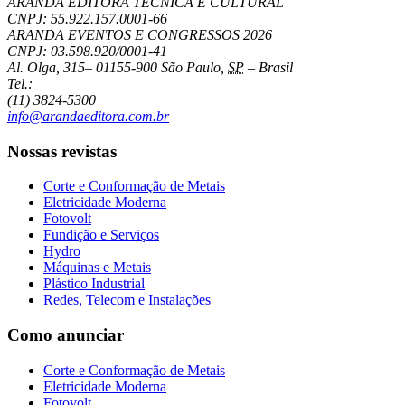
ARANDA EDITORA TÉCNICA E CULTURAL
CNPJ: 55.922.157.0001-66
ARANDA EVENTOS E CONGRESSOS
2026
CNPJ: 03.598.920/0001-41
Al. Olga, 315
–
01155-900
São Paulo
,
SP
–
Brasil
Tel.:
(11) 3824-5300
info@arandaeditora.com.br
Nossas revistas
Corte e Conformação de Metais
Eletricidade Moderna
Fotovolt
Fundição e Serviços
Hydro
Máquinas e Metais
Plástico Industrial
Redes, Telecom e Instalações
Como anunciar
Corte e Conformação de Metais
Eletricidade Moderna
Fotovolt