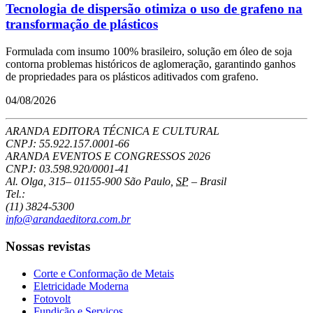
Tecnologia de dispersão otimiza o uso de grafeno na
transformação de plásticos
Formulada com insumo 100% brasileiro, solução em óleo de soja
contorna problemas históricos de aglomeração, garantindo ganhos
de propriedades para os plásticos aditivados com grafeno.
04/08/2026
ARANDA EDITORA TÉCNICA E CULTURAL
CNPJ: 55.922.157.0001-66
ARANDA EVENTOS E CONGRESSOS
2026
CNPJ: 03.598.920/0001-41
Al. Olga, 315
–
01155-900
São Paulo
,
SP
–
Brasil
Tel.:
(11) 3824-5300
info@arandaeditora.com.br
Nossas revistas
Corte e Conformação de Metais
Eletricidade Moderna
Fotovolt
Fundição e Serviços