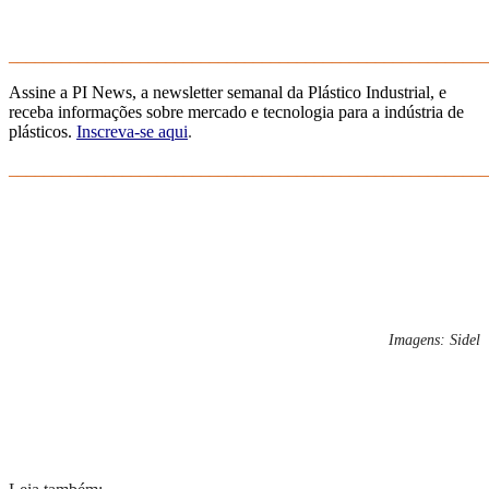
_______________________________________________________
Assine a PI News, a newsletter semanal da Plástico Industrial, e
receba informações sobre mercado e tecnologia para a indústria de
plásticos.
Inscreva-se aqui
.
_______________________________________________________
Imagens: Sidel