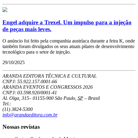
Engel adquire a Trexel. Um impulso para a injeção
de peças mais leves.
O anúncio foi feito pela companhia austríaca durante a feira K, onde
também foram divulgados os seus atuais pilares de desenvolvimento
tecnológico para o setor de injeção.
29/10/2025
ARANDA EDITORA TÉCNICA E CULTURAL
CNPJ: 55.922.157.0001-66
ARANDA EVENTOS E CONGRESSOS
2026
CNPJ: 03.598.920/0001-41
Al. Olga, 315
–
01155-900
São Paulo
,
SP
–
Brasil
Tel.:
(11) 3824-5300
info@arandaeditora.com.br
Nossas revistas