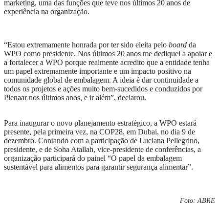
marketing, uma das funções que teve nos últimos 20 anos de
experiência na organização.
“Estou extremamente honrada por ter sido eleita pelo
board
da
WPO
como presidente. Nos últimos 20 anos me dediquei a apoiar e
a fortalecer a WPO
porque realmente acredito que a entidade tenha
um papel extremamente importante e um impacto positivo na
comunidade global de embalagem. A ideia é dar continuidade a
todos os projetos e ações muito bem-sucedidos e conduzidos por
Pienaar nos últimos anos, e ir além”, declarou.
P
ara inaugurar
o
novo planejamento estratégico, a
WPO
estará
presente, pela primeira vez, na COP28, em Dubai, no dia 9 de
dezembro. Contando com a participação de Luciana Pellegrino,
p
residente,
e de
Soha Atallah,
v
ice-
p
residente de
c
onferências, a
organização participará do painel “O papel da embalagem
sustentável para alimentos para garantir segurança alimentar”.
Foto: ABRE