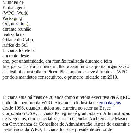
Mundial de
Embalagem
(WPO, World
Packaging
Organization)
,
durante
r
eunião
realizada na
Cidade do Cabo,
África do Sul.
Luciana foi eleita
em
m
aio deste
ano, por unanimidade, em reunião realizada durante a
feira
I
nterpack. Ela é a primeira mulher a assumir
o
cargo na
o
rganização
e
substitui o
a
ustraliano Pierre Pienaar, que esteve à frente da
WPO
por dois mandatos consecutivos, o primeiro iniciado em 2018.
Luciana atua há mais de 20 anos como diretora executiva da ABRE,
entidade membro da WPO. Atuante na indústria de
embalagens
desde 1996, quando iniciou sua carreira no setor na Bryce
Corporation USA, Luciana Pellegrino é graduada em Administração
de Negócios, com especialização em Ciências Ambientais e Master
em Governança de Conselhos de Administração. Antes de assumir a
presidência da WPO, Luciana foi vice-presidente sênior de