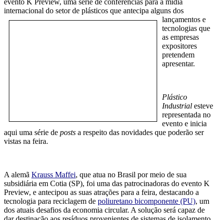
evento K Preview, uma série de conferências para a mídia
internacional do setor de plásticos que antecipa alguns dos
lançamentos e
tecnologias que
as empresas
expositores
pretendem
apresentar.
Plástico
Industrial
esteve
representada no
evento e inicia
aqui uma série de
posts
a respeito das novidades que poderão ser
vistas na feira.
A alemã
Krauss Maffei
, que atua no Brasil por meio de sua
subsidiária em Cotia (SP), foi uma das patrocinadoras do evento K
Preview, e antecipou as suas atrações para a feira, destacando a
tecnologia para reciclagem de
poliuretano bicomponente (PU)
, um
dos atuais desafios da economia circular. A solução será capaz de
dar destinação aos resíduos provenientes de sistemas de isolamento