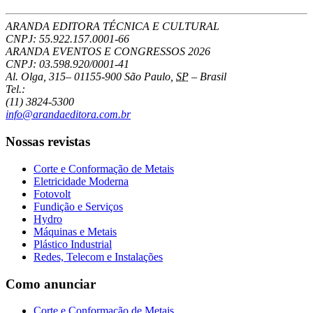
ARANDA EDITORA TÉCNICA E CULTURAL
CNPJ: 55.922.157.0001-66
ARANDA EVENTOS E CONGRESSOS
2026
CNPJ: 03.598.920/0001-41
Al. Olga, 315
–
01155-900
São Paulo
,
SP
–
Brasil
Tel.:
(11) 3824-5300
info@arandaeditora.com.br
Nossas revistas
Corte e Conformação de Metais
Eletricidade Moderna
Fotovolt
Fundição e Serviços
Hydro
Máquinas e Metais
Plástico Industrial
Redes, Telecom e Instalações
Como anunciar
Corte e Conformação de Metais