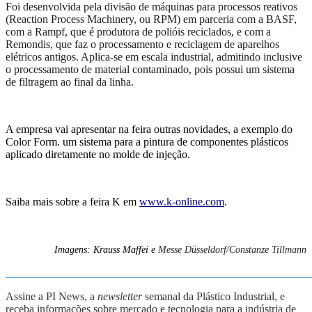
Foi desenvolvida
pela divisão de máquinas para processos reativos
(Reaction Process Machinery, ou RPM)
em parceria com a BASF,
com a
Rampf,
que é
produtora de polióis reciclados, e
com
a
Remondis,
que faz o pr
ocessamento e reciclagem de aparelhos
elétricos antigos.
Aplica-se
em escala industrial, admitindo inclusive
o processamento de material contaminado, pois possui um sistema
de filtragem ao final da linha.
A empresa vai apresentar na feira outras novidades, a exemplo do
Color Form. um sistema para a pintura de componentes plásticos
aplicado diretamente no molde de injeção.
Saiba mais sobre a feira K em
www.k-online.com
.
Imagens: Krauss Maffei e
Messe Düsseldorf/Constanze Tillmann
_______________________________________________________
Assine a PI News, a
newsletter
semanal da Plástico Industrial, e
receba informações sobre mercado e tecnologia para a indústria de