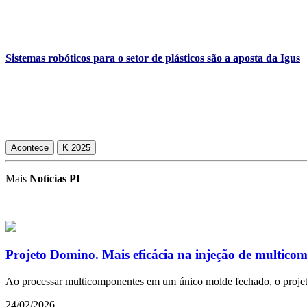
Sistemas robóticos para o setor de plásticos são a aposta da Igus
Acontece
K 2025
Mais
Notícias PI
Projeto Domino. Mais eficácia na injeção de multico
Ao processar multicomponentes em um único molde fechado, o projet
24/02/2026