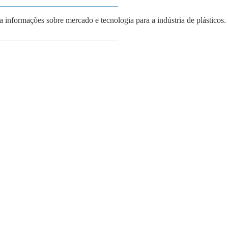
_____________________________
ba informações sobre mercado e tecnologia para a indústria de plásticos.
_____________________________