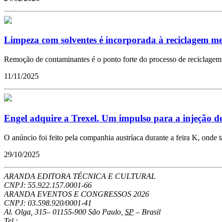
Limpeza com solventes é incorporada à reciclagem m
Remoção de contaminantes é o ponto forte do processo de reciclagem 
11/11/2025
Engel adquire a Trexel. Um impulso para a injeção de
O anúncio foi feito pela companhia austríaca durante a feira K, onde 
29/10/2025
ARANDA EDITORA TÉCNICA E CULTURAL
CNPJ: 55.922.157.0001-66
ARANDA EVENTOS E CONGRESSOS
2026
CNPJ: 03.598.920/0001-41
Al. Olga, 315
–
01155-900
São Paulo
,
SP
–
Brasil
Tel.: