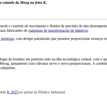
o estande da Moog na feira K.
trole e controle de movimento e fluidos de precisão de alto desempenh
 para fabricantes de
máquinas de transformação de plásticos
.
injetoras
, com
d
esign
patenteado que promete proporcionar avanços e
ologia de bombas em primeira mão na ilha tecnológica central, com o a
a Moog, juntamente com válvulas servo e servo-proporcionais. A combi
e máquinas.
teúdo
K 2025
no portal da Plástico Industrial.