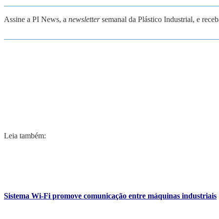
_______________________________________________________
Assine a PI News, a
newsletter
semanal da Plástico Industrial, e rece
_______________________________________________________
Leia também:
Sistema Wi-Fi promove comunicação entre máquinas industriais