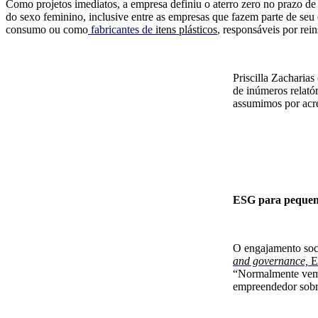
Como
projetos
imediatos, a empresa definiu
o aterro zero no prazo d
do sexo feminino, inclusive entre as empresas que fazem parte de seu
consumo ou como
fabricantes de
itens plásticos
,
responsáveis por rein
Pri
scilla Zacharias
de in
ú
meros relató
assumimos por acr
E
SG para pequen
O engajamento socia
and governance,
“Normalmente vemo
empreendedor sobr