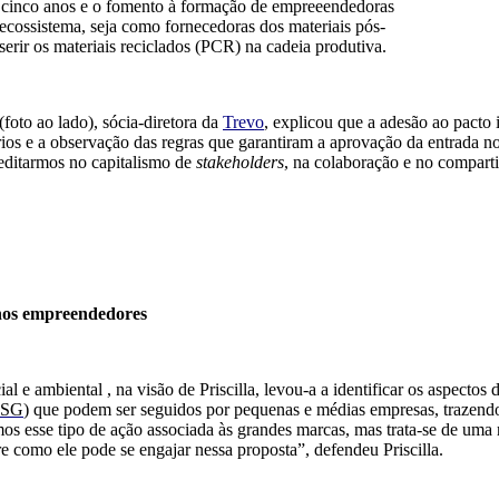
e cinco anos e o fomento à formação de empreeendedoras
 ecossistema, seja como fornecedoras dos materiais pós-
serir os
materiais reciclados (PCR) na cadeia produtiva.
(foto ao lado)
, sócia-diretora da
Trevo
, explicou que
a adesão ao pacto 
rios
e a observação das regras que garantiram a
aprovação
d
a
entrada no
editarmos no capitalismo de
stakeholders
, na colaboração e no compart
os empreendedores
l e ambiental , na visão de Priscilla, levou-a a identificar os aspectos
ESG
)
que podem ser seguidos por pequenas e médias empresas, trazendo
s esse tipo de ação associad
a
às grandes marcas, mas trata-se de uma r
e como ele pode se engajar nessa
proposta”, defendeu Priscilla.