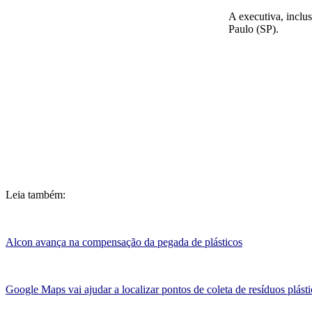
A executiva, inclus
Paulo (SP).
Leia também:
Alcon avança na compensação da pegada de plásticos
Google Maps vai ajudar a localizar pontos de coleta de resíduos plást