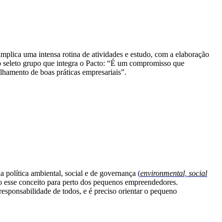
implica uma intensa rotina de atividades e estudo,
com a elaboração
 seleto grupo que integra o Pacto
: “É um compromisso que
ilhamento de boas práticas
empresariais”.
 da política ambiental, social e de governança
(
environmental, s
ocial
 esse conceito para per
t
o dos pequenos empreendedores.
esponsabilidade de todos, e é preciso orientar o pequeno