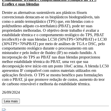
Ecoflex e suas blendas
Dentre as alternativas sustentáveis aos plásticos fósseis
convencionais destacam-se os bioplásticos biodegradáveis, tais
como o amido termoplástico (TPS) que, em blendas com o
poli(butileno adipato co-tereftalato) (PBAT), pode ter suas
propriedades melhoradas. O objetivo deste trabalho é avaliar a
estabilidade térmica e o comportamento reológico do TPS, PBAT
(ecoflex®) e de suas blendas LC50 (50%TPS+50%PBAT) e LC30
(30%TPS+70%PBAT) por meio de análises de TGA e DSC, pelo
comportamento reológico durante o processamento em um
misturador e pelo índice de fluidez (IF) no estado fundido. A
incorporação do TPS ao PBAT nas duas blendas proporcionou
melhor estabilidade térmica do PBAT, uma vez que sua
decomposição teve início em um ponto 10oC acima. A blenda LC50
apresentou IF compatível com outros materiais utilizados em
aplicações flexíveis. O TPS se mostra benéfico para formulações
com o PBAT, já que promove redução de custos, aumento do teor
de carbono renovável e melhoria da estabilidade térmica.
26/09/2024
Leia mais