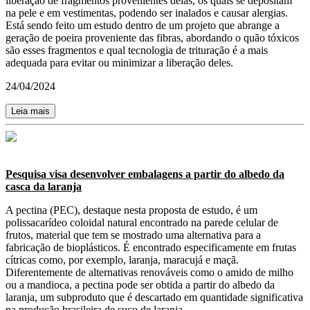
liberação de fragmentos provenientes delas, os quais se depositam
na pele e em vestimentas, podendo ser inalados e causar alergias.
Está sendo feito um estudo dentro de um projeto que abrange a
geração de poeira proveniente das fibras, abordando o quão tóxicos
são esses fragmentos e qual tecnologia de trituração é a mais
adequada para evitar ou minimizar a liberação deles.
24/04/2024
Leia mais
Pesquisa visa desenvolver embalagens a partir do albedo da
casca da laranja
A pectina (PEC), destaque nesta proposta de estudo, é um
polissacarídeo coloidal natural encontrado na parede celular de
frutos, material que tem se mostrado uma alternativa para a
fabricação de bioplásticos. É encontrado especificamente em frutas
cítricas como, por exemplo, laranja, maracujá e maçã.
Diferentemente de alternativas renováveis como o amido de milho
ou a mandioca, a pectina pode ser obtida a partir do albedo da
laranja, um subproduto que é descartado em quantidade significativa
na produção brasileira de suco de laranja.