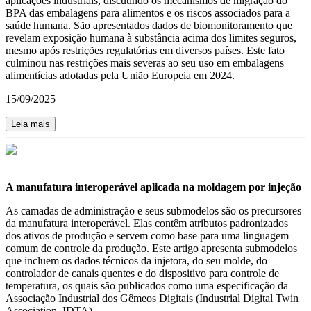
aplicações industriais, discutindo os mecanismos de migração do
BPA das embalagens para alimentos e os riscos associados para a
saúde humana. São apresentados dados de biomonitoramento que
revelam exposição humana à substância acima dos limites seguros,
mesmo após restrições regulatórias em diversos países. Este fato
culminou nas restrições mais severas ao seu uso em embalagens
alimentícias adotadas pela União Europeia em 2024.
15/09/2025
Leia mais
A manufatura interoperável aplicada na moldagem por injeção
As camadas de administração e seus submodelos são os precursores
da manufatura interoperável. Elas contêm atributos padronizados
dos ativos de produção e servem como base para uma linguagem
comum de controle da produção. Este artigo apresenta submodelos
que incluem os dados técnicos da injetora, do seu molde, do
controlador de canais quentes e do dispositivo para controle de
temperatura, os quais são publicados como uma especificação da
Associação Industrial dos Gêmeos Digitais (Industrial Digital Twin
Association, IDTA).