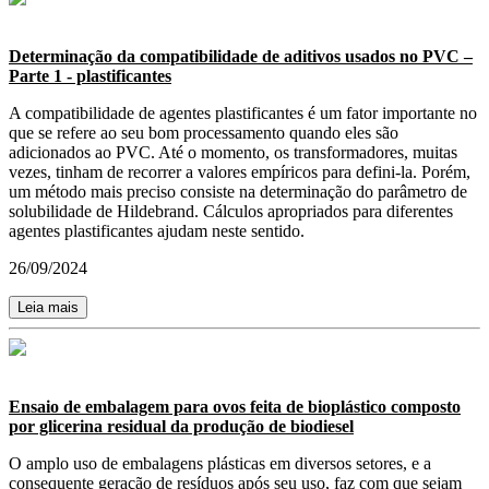
Determinação da compatibilidade de aditivos usados no PVC –
Parte 1 - plastificantes
A compatibilidade de agentes plastificantes é um fator importante no
que se refere ao seu bom processamento quando eles são
adicionados ao PVC. Até o momento, os transformadores, muitas
vezes, tinham de recorrer a valores empíricos para defini-la. Porém,
um método mais preciso consiste na determinação do parâmetro de
solubilidade de Hildebrand. Cálculos apropriados para diferentes
agentes plastificantes ajudam neste sentido.
26/09/2024
Leia mais
Ensaio de embalagem para ovos feita de bioplástico composto
por glicerina residual da produção de biodiesel
O amplo uso de embalagens plásticas em diversos setores, e a
consequente geração de resíduos após seu uso, faz com que sejam