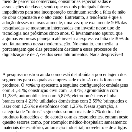
meio de parceiros comerciais, consultorias especializadas e
associações de classe, sendo que os dois principais fatores
impeditivos para sua incorporação continuam sendo a falta de mão
de obra capacitada e o alto custo. Entretanto, a tendência é que a
adoção desses recursos aumente, uma vez que exatamente 50% das
pesquisadas se mostraram interessadas em investir nesse tipo de
tecnologia nos próximos cinco anos. O levantamento apurou que
algumas empresas planejam até investir a expressiva fatia de 30% do
seu faturamento nessa modernização. No entanto, em média, a
porcentagem que elas pretendem destinar a esses processos de
digitalização é de 7,7% dos seus faturamentos. Nada desprezível!
A pesquisa mostrou ainda como está distribuída a porcentagem dos
segmentos para os quais as empresas de extrusão mais fornecem
produtos. O
ranking
apresenta a seguinte configuração: embalagens
com 31,81%; construção civil com 13,87%; agroindústria com
11,28%; automobilístico com 5,87%; eletrodomésticos e linha
branca com 4,21%; utilidades domésticas com 2,59%; brinquedos e
lazer com 1,56%; e eletrônicos com 1,25%. Nessa apuração, a
categoria de “outros” segmentos somou mais de 27% do total de
produtos fornecidos e, de acordo com as respondentes, entram neste
quesito setores como, por exemplo: médico-hospitalar; saneamento;
materiais de escritório; automação industrial; moveleiro e de artigos