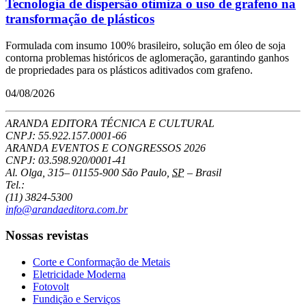
Tecnologia de dispersão otimiza o uso de grafeno na
transformação de plásticos
Formulada com insumo 100% brasileiro, solução em óleo de soja
contorna problemas históricos de aglomeração, garantindo ganhos
de propriedades para os plásticos aditivados com grafeno.
04/08/2026
ARANDA EDITORA TÉCNICA E CULTURAL
CNPJ: 55.922.157.0001-66
ARANDA EVENTOS E CONGRESSOS
2026
CNPJ: 03.598.920/0001-41
Al. Olga, 315
–
01155-900
São Paulo
,
SP
–
Brasil
Tel.:
(11) 3824-5300
info@arandaeditora.com.br
Nossas revistas
Corte e Conformação de Metais
Eletricidade Moderna
Fotovolt
Fundição e Serviços