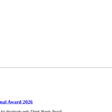
ional Award 2026
 foi divulgado pelo Think Plastic Brazil.