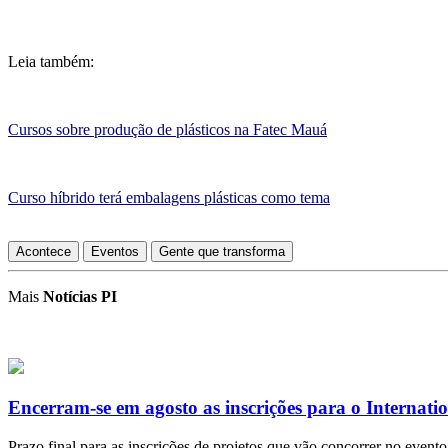
Leia também:
Cursos sobre produção de plásticos na Fatec Mauá
Curso híbrido terá embalagens plásticas como tema
Acontece
Eventos
Gente que transforma
Mais
Notícias PI
Encerram-se em agosto as inscrições para o Internat
Prazo final para as inscrições de projetos que vão concorrer no evento