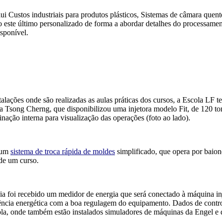
i Custos industriais para produtos plásticos, Sistemas de câmara quen
do este último personalizado de forma a abordar detalhes do processamen
sponível.
stalações onde são realizadas as aulas práticas dos cursos, a Escola LF
m a Tsong Cherng, que disponibilizou uma injetora modelo Fit, de 120 t
inação interna para visualização das operações (foto ao lado).
u um
sistema de troca rápida de moldes
simplificado, que opera por baion
de um curso.
a foi recebido um medidor de energia que será conectado à máquina in
ência energética com a boa regulagem do equipamento. Dados de control
ola, onde também estão instalados simuladores de máquinas da Engel e d