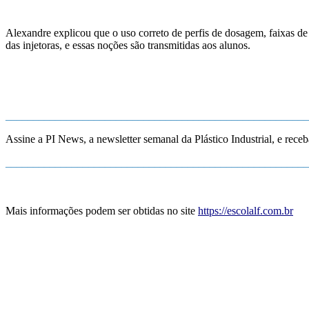
Alexandre explicou que o uso correto de perfis de dosagem, faixas d
das injetoras, e essas noções são transmitidas aos alunos.
_______________________________________________________
Assine a PI News, a newsletter semanal da Plástico Industrial, e receb
_______________________________________________________
Mais informações podem ser obtidas no site
https://escolalf.com.br