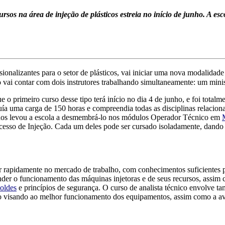
rsos na área de injeção de plásticos estreia no início de junho. A 
sionalizantes para o setor de plásticos, vai iniciar uma nova modalidad
 vai contar com dois instrutores trabalhando simultaneamente: um mini
 o primeiro curso desse tipo terá início no dia 4 de junho, e foi total
ía uma carga de 150 horas e compreendia todas as disciplinas relaciona
ados levou a escola a desmembrá-lo nos módulos Operador Técnico em
cesso de Injeção. Cada um deles pode ser cursado isoladamente, dando
r rapidamente no mercado de trabalho, com conhecimentos suficientes p
ender o funcionamento das máquinas injetoras e de seus recursos, assim
oldes
e princípios de segurança. O curso de analista técnico envolve t
 visando ao melhor funcionamento dos equipamentos, assim como a ava