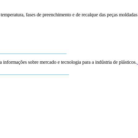
e temperatura, fases de preenchimento e de recalque das peças moldad
___________________________
a informações sobre mercado e tecnologia para a indústria de plásticos.
____________________________