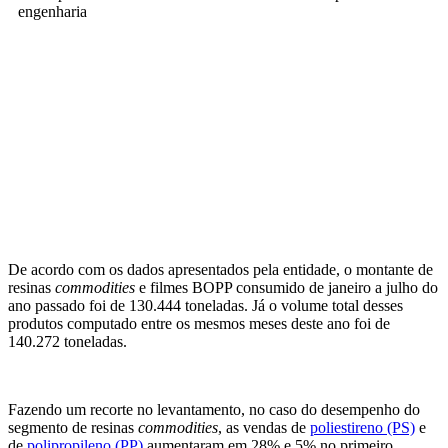
De acordo com os dados apresentados pela entidade, o montante de
resinas
commodities
e filmes BOPP consumido de janeiro a julho do
ano passado foi de 130.444 toneladas. Já o volume total desses
produtos computado entre os mesmos meses deste ano foi de
140.272 toneladas.
Fazendo um recorte no levantamento, no caso do desempenho do
segmento de resinas
commodities
, as vendas de
poliestireno (PS)
e
de
polipropileno (PP)
aumentaram em 28% e 5% no primeiro