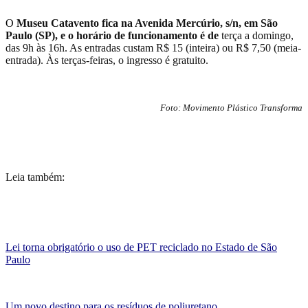
O
Museu Catavento
fica na Avenida Mercúrio, s/n, em São
Paulo (SP), e o horário
de funcionamento
é de
terça a domingo,
das 9h às 16h.
As entradas custam
R$ 15 (inteira) ou R$ 7,50 (meia-
entrada). Às terças-feiras, o ingresso é gratuito.
Foto: Movimento Plástico Transforma
Leia também:
Lei torna obrigatório o uso de PET reciclado no Estado de São
Paulo
Um novo destino para os resíduos de poliuretano