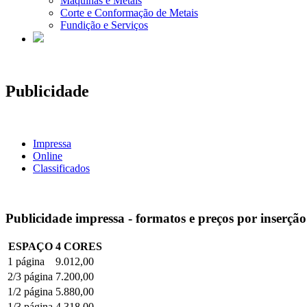
Máquinas e Metais
Corte e Conformação de Metais
Fundição e Serviços
Publicidade
Impressa
Online
Classificados
Publicidade impressa - formatos e preços por inserção
ESPAÇO
4 CORES
1 página
9.012,00
2/3 página
7.200,00
1/2 página
5.880,00
1/3 página
4.318,00