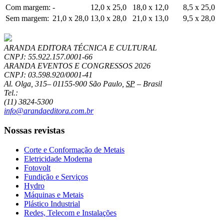
Com margem:
-
12,0 x 25,0
18,0 x 12,0
8,5 x 25,0
Sem margem:
21,0 x 28,0
13,0 x 28,0
21,0 x 13,0
9,5 x 28,0
ARANDA EDITORA TÉCNICA E CULTURAL
CNPJ: 55.922.157.0001-66
ARANDA EVENTOS E CONGRESSOS
2026
CNPJ: 03.598.920/0001-41
Al. Olga, 315
–
01155-900
São Paulo
,
SP
–
Brasil
Tel.:
(11) 3824-5300
info@arandaeditora.com.br
Nossas revistas
Corte e Conformação de Metais
Eletricidade Moderna
Fotovolt
Fundição e Serviços
Hydro
Máquinas e Metais
Plástico Industrial
Redes, Telecom e Instalações