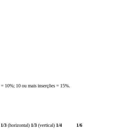
s = 10%; 10 ou mais inserções = 15%.
1/3
(horizontal)
1/3
(vertical)
1/4
1/6