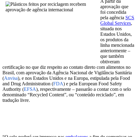
A partir da
aprovação que
foi concedida
pela agência
SCS
Global Services
,
situada nos
Estados Unidos,
os produtos da
linha mencionada
anteriormente –
que também
obtiveram
certificação no que diz respeito ao contato direto com alimentos no
Brasil, com aprovação da Agência Nacional de Vigilância Sanitária
(
Anvisa
), e nos Estados Unidos e na Europa, estipulada pela
Food
and Drug Administration
(
FDA
) e pela European Food Safety
Authority (
EFSA
), respectivamente – passarão a contar com o selo
denominado “Recycled Content”, ou “conteúdo reciclado”, em
tradução livre.
“
O selo poderá ser impresso nas
embalagens
a fim de comunicar ao