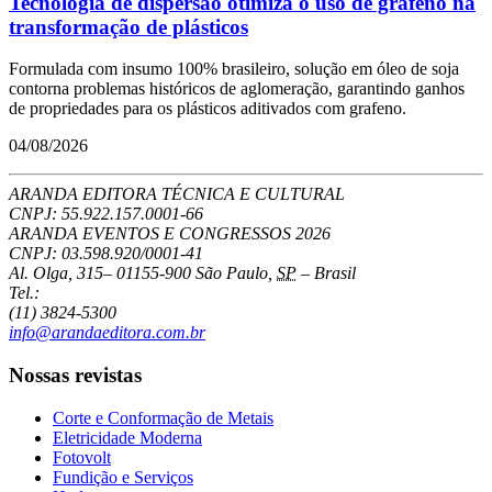
Tecnologia de dispersão otimiza o uso de grafeno na
transformação de plásticos
Formulada com insumo 100% brasileiro, solução em óleo de soja
contorna problemas históricos de aglomeração, garantindo ganhos
de propriedades para os plásticos aditivados com grafeno.
04/08/2026
ARANDA EDITORA TÉCNICA E CULTURAL
CNPJ: 55.922.157.0001-66
ARANDA EVENTOS E CONGRESSOS
2026
CNPJ: 03.598.920/0001-41
Al. Olga, 315
–
01155-900
São Paulo
,
SP
–
Brasil
Tel.:
(11) 3824-5300
info@arandaeditora.com.br
Nossas revistas
Corte e Conformação de Metais
Eletricidade Moderna
Fotovolt
Fundição e Serviços