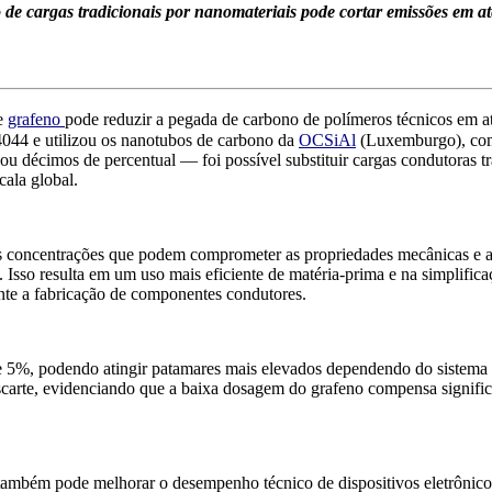
cargas tradicionais por nanomateriais pode cortar emissões em até 
de
grafeno
pode reduzir a pegada de carbono de polímeros técnicos em a
44 e utilizou os nanotubos de carbono da
OCSiAl
(Luxemburgo), com 
ou décimos de percentual — foi possíve
l substituir cargas condutoras t
cala global.
s concentrações que podem comprometer as propriedades mecânicas e a
 Isso resulta em um uso mais eficiente de matéria-prima e na simplific
nte a fabricação de componentes condutores.
5%, podendo atingir patamares mais elevados dependendo do sistema po
escarte, evidenciando que a baixa dosagem do grafeno compensa significa
 também pode melhorar o desempenho técnico de dispositivos eletrônicos