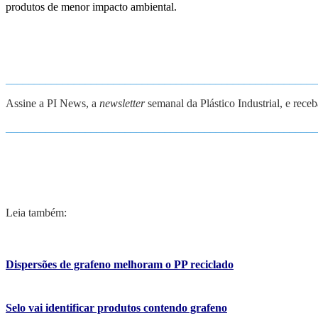
produtos de menor impacto ambiental.
_______________________________________________________
Assine a PI News, a
newsletter
semanal da Plástico Industrial, e rece
_______________________________________________________
Leia também:
Dispersões de grafeno melhoram o PP reciclado
Selo vai identificar produtos contendo grafeno