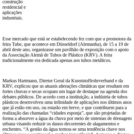
construção
residencial e
aplicações
industriais.
Esse mercado que está se estabelecendo fez com que a promotora da
feira Tube,
que acontece
em Düsseldorf
(Alemanha),
de 15 a 19 de
abril de
ste ano, organizasse um pavilhão de exposição
com o apoio
da Associação Alemã de Tubos de Plástico (KRV)
.
A feira
tradicionalmente era dedicada apenas aos tubos metálicos.
Markus Hartmann, Diretor Geral da Kunststoffrohrverband e
da
KRV,
explicou que a
s
atuasis alterações climáticas que resultam em
fortes chuvas e secas ocupam um lugar de destaque na agenda dos
debates públicos.
De acordo com a
instituição,
a indústria de tubos
plástico
s
desenvolveu uma infinidade de aplicações nos últimos anos
que já estão em uso, ou estarão em breve,
e que
contribuem para a
realização das chamadas “cidades esponja”,
que são projetadas de
forma a absorver a água da chuva por meio de sistemas de drenagem
urbana visando reduzir os danos decorrentes de alagamentos e
enchentes.
“
A gestão da água tornou-se uma tendência chave nos