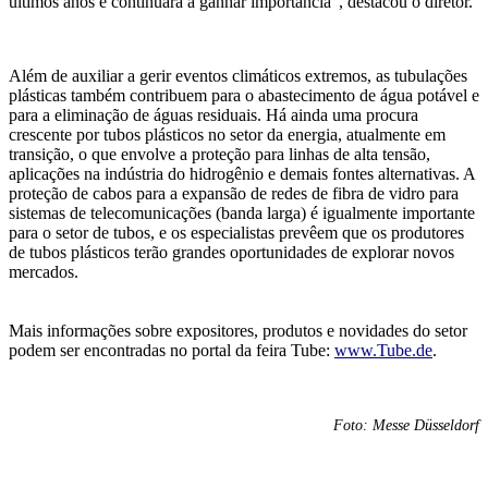
últimos anos e continuará a ganhar importância”,
destacou o diretor.
Além de
auxiliar a
gerir eventos climáticos extremos,
as tubulações
plásticas
também
contribuem
para
o
abastecimento
de
água potável
e
para
a eliminação de águas residuais.
Há ainda
uma procura
crescente
por
tubos plástico
s
no setor da energia,
atualmente em
transição, o que envolve a
proteção para linhas de alta tensão,
aplicações
na ind
ús
tria do hidrogênio e demais fontes alternativas. A
proteção de cabos para a expansão de redes de fibra de vidro
para
sistemas de telecomunicações (
banda larga
) é igualmente importante
para o setor de tubos,
e os
especialistas prev
êem
que
os produtores
de tubos plástico
s
terão
grandes oportunidades de
explorar
novos
mercados.
Mais informações sobre expositores, produtos e novidades do setor
podem ser encontradas no porta
l da feira Tube:
w
ww.Tube.de
.
Foto: Messe Düsseldorf