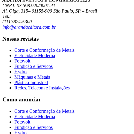
ARANDA EVENTOS E CONGRESSOS
2026
CNPJ: 03.598.920/0001-41
Al. Olga, 315
–
01155-900
São Paulo
,
SP
–
Brasil
Tel.:
(11) 3824-5300
info@arandaeditora.com.br
Nossas revistas
Corte e Conformação de Metais
Eletricidade Moderna
Fotovolt
Fundição e Serviços
Hydro
Máquinas e Metais
Plástico Industrial
Redes, Telecom e Instalações
Como anunciar
Corte e Conformação de Metais
Eletricidade Moderna
Fotovolt
Fundição e Serviços
Hydro