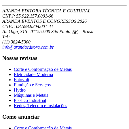
ARANDA EDITORA TÉCNICA E CULTURAL
CNPJ: 55.922.157.0001-66
ARANDA EVENTOS E CONGRESSOS
2026
CNPJ: 03.598.920/0001-41
Al. Olga, 315
–
01155-900
São Paulo
,
SP
–
Brasil
Tel.:
(11) 3824-5300
info@arandaeditora.com.br
Nossas revistas
Corte e Conformação de Metais
Eletricidade Moderna
Fotovolt
Fundição e Serviços
Hydro
Máquinas e Metais
Plástico Industrial
Redes, Telecom e Instalações
Como anunciar
Corte e Conformação de Metais