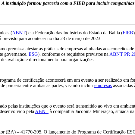
A instituição formou parceria com a FIEB para incluir companhias d
nicas (
ABNT
) e a Federação das Indústrias do Estado da Bahia (
FIEB
á previsto para acontecer no dia 23 de março de 2023.
o premissa atestar as práticas de empresas alinhadas aos conceitos de 
ate governance,
ESG
), conforme os requisitos previstos na
ABNT PR 20
o de avaliação e direcionamento para organizações.
ograma de certificação acontecerá em um evento a ser realizado em f
de parceria entre ambas as partes, visando incluir
empresas
associadas 
do pelas instituições que o evento será transmitido ao vivo em ambiente
desenvolvido pela
ABNT
à companhia Jacobina Mineração, situada na
ador (BA) – 41770-395. O lançamento do Programa de Certificação ESG