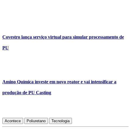
Covestro lança serviço virtual para simular processamento de
PU
Amino Química investe em novo reator e vai intensificar a
produção de PU Casting
Acontece
Poliuretano
Tecnologia