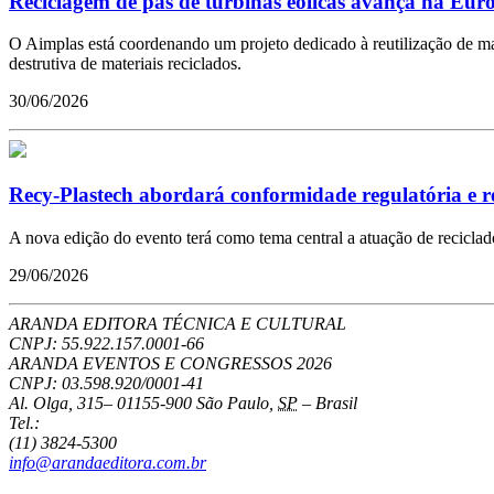
Reciclagem de pás de turbinas eólicas avança na Eur
O Aimplas está coordenando um projeto dedicado à reutilização de mate
destrutiva de materiais reciclados.
30/06/2026
Recy-Plastech abordará conformidade regulatória e re
A nova edição do evento terá como tema central a atuação de recicla
29/06/2026
ARANDA EDITORA TÉCNICA E CULTURAL
CNPJ: 55.922.157.0001-66
ARANDA EVENTOS E CONGRESSOS
2026
CNPJ: 03.598.920/0001-41
Al. Olga, 315
–
01155-900
São Paulo
,
SP
–
Brasil
Tel.:
(11) 3824-5300
info@arandaeditora.com.br