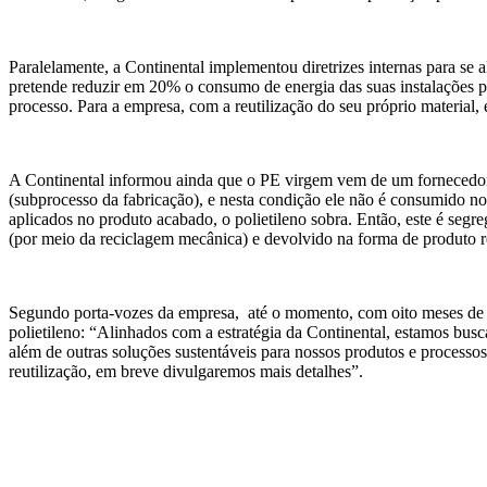
Paralelamente, a Continental implementou diretrizes internas para s
pretende reduzir em 20% o consumo de energia das suas instalações 
processo. Para a empresa, com a reutilização do seu próprio material,
A Continental informou ainda que o PE virgem vem de um fornecedor e
(subprocesso da fabricação), e nesta condição ele não é consumido n
aplicados no produto acabado, o polietileno sobra. Então, este é seg
(por meio da reciclagem mecânica) e devolvido na forma de produto re
Segundo porta-vozes da empresa, até o momento, com oito meses de pr
polietileno: “Alinhados com a estratégia da Continental, estamos bu
além de outras soluções sustentáveis para nossos produtos e processo
reutilização, em breve divulgaremos mais detalhes”.