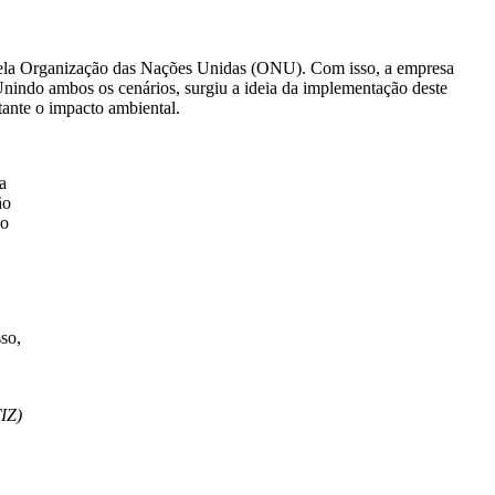
do pela Organização das Nações Unidas (ONU). Com isso, a empresa
indo ambos os cenários, surgiu a ideia da implementação deste
tante o impacto ambiental.
a
ão
do
so,
TIZ)