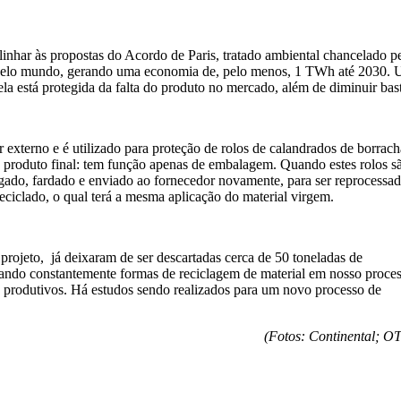
e alinhar às propostas do Acordo de Paris, tratado ambiental chancela
pelo mundo, gerando uma economia de, pelo menos, 1 TWh até 2030. Un
 ela está protegida da falta do produto no mercado, além de diminuir bas
xterno e é utilizado para proteção de rolos de calandrados de borrach
o produto final: tem função apenas de embalagem. Quando estes rolos s
regado, fardado e enviado ao fornecedor novamente, para ser reprocessa
ciclado, o qual terá a mesma aplicação do material virgem.
ojeto, já deixaram de ser descartadas cerca de 50 toneladas de
scando constantemente formas de reciclagem de material em nosso proces
s produtivos. Há estudos sendo realizados para um novo processo de
(Fotos: Continental; O