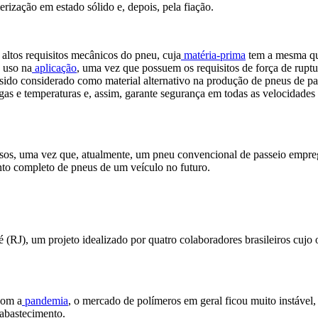
rização em estado sólido e, depois, pela fiação.
 altos requisitos mecânicos do pneu, cuja
matéria-prima
tem a mesma qu
 uso na
aplicação
, uma vez que possuem os requisitos de força de ruptu
sido considerado como material alternativo na produção de pneus de pa
s e temperaturas e, assim, garante segurança em todas as velocidades
os, uma vez que, atualmente, um pneu convencional de passeio emprega c
nto completo de pneus de um veículo no futuro.
(RJ), um projeto idealizado por quatro colaboradores brasileiros cujo o
com a
pandemia
, o mercado de polímeros em geral ficou muito instável
sabastecimento.