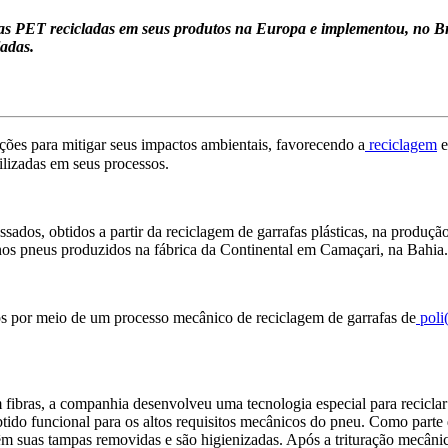
rafas PET recicladas em seus produtos na Europa e implementou, no Br
ladas.
es para mitigar seus impactos ambientais, favorecendo a
reciclagem
e
lizadas em seus processos.
ados, obtidos a partir da reciclagem de garrafas plásticas, na produçã
 nos pneus produzidos na fábrica da Continental em Camaçari, na Bahia.
dos por meio de um processo mecânico de reciclagem de garrafas de
poli(
fibras, a companhia desenvolveu uma tecnologia especial para reciclar 
obtido funcional para os altos requisitos mecânicos do pneu. Como parte
têm suas tampas removidas e são higienizadas. Após a trituração mecânic