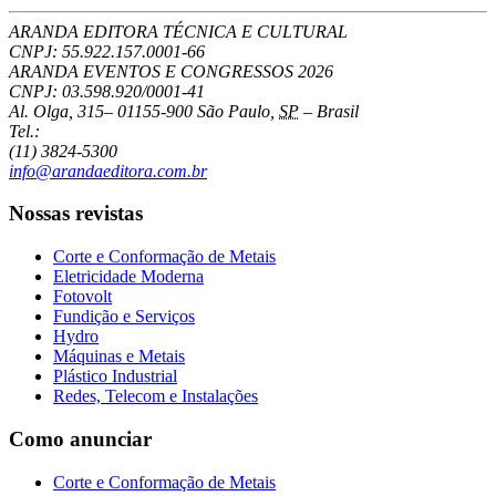
ARANDA EDITORA TÉCNICA E CULTURAL
CNPJ: 55.922.157.0001-66
ARANDA EVENTOS E CONGRESSOS
2026
CNPJ: 03.598.920/0001-41
Al. Olga, 315
–
01155-900
São Paulo
,
SP
–
Brasil
Tel.:
(11) 3824-5300
info@arandaeditora.com.br
Nossas revistas
Corte e Conformação de Metais
Eletricidade Moderna
Fotovolt
Fundição e Serviços
Hydro
Máquinas e Metais
Plástico Industrial
Redes, Telecom e Instalações
Como anunciar
Corte e Conformação de Metais