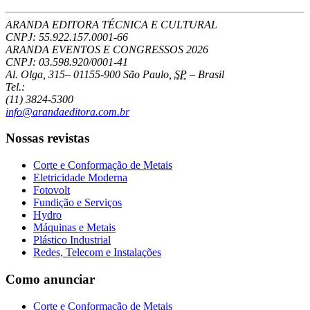
ARANDA EDITORA TÉCNICA E CULTURAL
CNPJ: 55.922.157.0001-66
ARANDA EVENTOS E CONGRESSOS
2026
CNPJ: 03.598.920/0001-41
Al. Olga, 315
–
01155-900
São Paulo
,
SP
–
Brasil
Tel.:
(11) 3824-5300
info@arandaeditora.com.br
Nossas revistas
Corte e Conformação de Metais
Eletricidade Moderna
Fotovolt
Fundição e Serviços
Hydro
Máquinas e Metais
Plástico Industrial
Redes, Telecom e Instalações
Como anunciar
Corte e Conformação de Metais