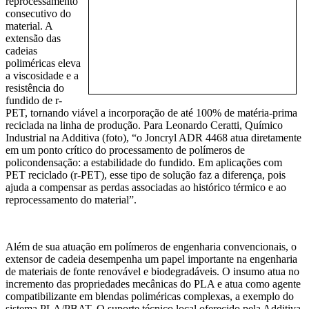
reprocessamento
consecutivo do
material. A
extensão das
cadeias
poliméricas eleva
a viscosidade e a
resistência do
fundido de r-
PET, tornando viável a incorporação de até 100% de matéria-prima
reciclada na linha de produção. Para Leonardo Ceratti, Químico
Industrial na Additiva (foto), “o Joncryl ADR 4468 atua diretamente
em um ponto crítico do processamento de polímeros de
policondensação: a estabilidade do fundido. Em aplicações com
PET reciclado (r-PET), esse tipo de solução faz a diferença, pois
ajuda a compensar as perdas associadas ao histórico térmico e ao
reprocessamento do material”.
Além de sua atuação em polímeros de engenharia convencionais, o
extensor de cadeia desempenha um papel importante na engenharia
de materiais de fonte renovável e biodegradáveis. O insumo atua no
incremento das propriedades mecânicas do PLA e atua como agente
compatibilizante em blendas poliméricas complexas, a exemplo do
sistema PLA/PBAT. O suporte técnico local oferecido pela Additiva