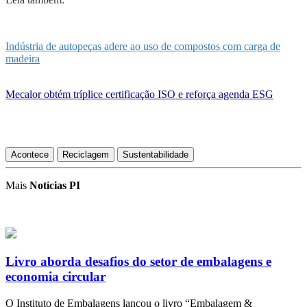
Indústria de autopeças adere ao uso de compostos com carga de
madeira
Mecalor obtém tríplice certificação ISO e reforça agenda ESG
Acontece
Reciclagem
Sustentabilidade
Mais
Notícias PI
Livro aborda desafios do setor de embalagens e
economia circular
O Instituto de Embalagens lançou o livro “Embalagem &