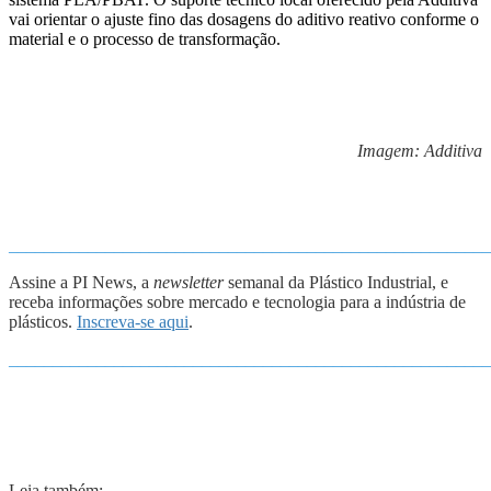
vai orientar o ajuste fino das dosagens do aditivo reativo conforme o
material e o processo de transformação.
Imagem: A
dditiva
_______________________________________________________
Assine a PI News, a
newsletter
semanal da Plástico Industrial, e
receba informações sobre mercado e tecnologia para a indústria de
plásticos.
Inscreva-se aqui
.
_______________________________________________________
Leia também: