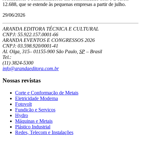
12.688, que se estende às pequenas empresas a partir de julho.
29/06/2026
ARANDA EDITORA TÉCNICA E CULTURAL
CNPJ: 55.922.157.0001-66
ARANDA EVENTOS E CONGRESSOS
2026
CNPJ: 03.598.920/0001-41
Al. Olga, 315
–
01155-900
São Paulo
,
SP
–
Brasil
Tel.:
(11) 3824-5300
info@arandaeditora.com.br
Nossas revistas
Corte e Conformação de Metais
Eletricidade Moderna
Fotovolt
Fundição e Serviços
Hydro
Máquinas e Metais
Plástico Industrial
Redes, Telecom e Instalações