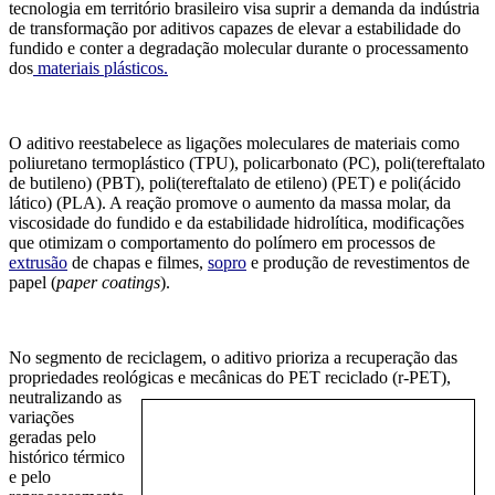
tecnologia em território brasileiro visa suprir a demanda da indústria
de transformação por aditivos capazes de elevar a estabilidade do
fundido e conter a degradação molecular durante o processamento
dos
materiais plásticos.
O aditivo reestabelece as ligações moleculares de materiais como
poliuretano termoplástico (TPU), policarbonato (PC), poli(tereftalato
de butileno) (PBT), poli(tereftalato de etileno) (PET) e poli(ácido
lático) (PLA). A reação promove o aumento da massa molar, da
viscosidade do fundido e da estabilidade hidrolítica, modificações
que otimizam o comportamento do polímero em processos de
extrusão
de chapas e filmes,
sopro
e produção de revestimentos de
papel (
paper coatings
).
No segmento de reciclagem, o aditivo prioriza a recuperação das
propriedades reológicas e mecânicas do PET
reciclado (r-PET),
neutralizando as
variações
geradas pelo
histórico térmico
e pelo