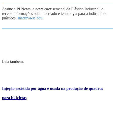
_______________________________________________________
Assine a PI News, a
newsletter
semanal da Plástico Industrial, e
receba informações sobre mercado e tecnologia para a indústria de
plásticos.
Inscreva-se aqui
.
_______________________________________________________
Leia também:
Injeção assistida por água é usada na produção de quadros
para bicicletas