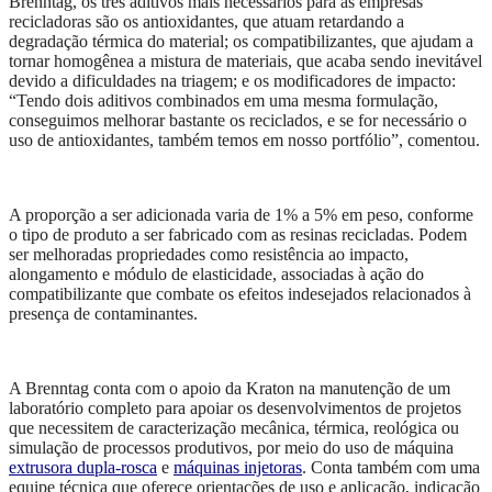
Brenntag, os três aditivos mais necessários para as empresas
recicladoras são os antioxidantes, que atuam retardando a
degradação térmica do material; os compatibilizantes, que ajudam a
tornar homogênea a mistura de materiais, que acaba sendo inevitável
devido a dificuldades na triagem; e os modificadores de impacto:
“Tendo dois aditivos combinados em uma mesma formulação,
conseguimos melhorar bastante os reciclados, e se for necessário o
uso de antioxidantes, também temos em nosso portfólio”, comentou.
A proporção a ser adicionada varia de 1% a 5% em peso, conforme
o tipo de produto a ser fabricado com as resinas recicladas. Podem
ser melhoradas propriedades como resistência ao impacto,
alongamento e módulo de elasticidade, associadas à ação do
compatibilizante que combate os efeitos indesejados relacionados à
presença de contaminantes.
A Brenntag conta com o apoio da Kraton na manutenção de um
laboratório completo para apoiar os desenvolvimentos de projetos
que necessitem de caracterização mecânica, térmica, reológica ou
simulação de processos produtivos, por meio do uso de máquina
extrusora dupla-rosca
e
máquinas injetoras
. Conta também com uma
equipe técnica que oferece orientações de uso e aplicação, indicação