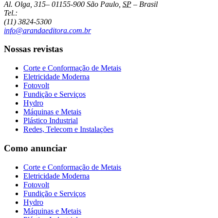
Al. Olga, 315
–
01155-900
São Paulo
,
SP
–
Brasil
Tel.:
(11) 3824-5300
info@arandaeditora.com.br
Nossas revistas
Corte e Conformação de Metais
Eletricidade Moderna
Fotovolt
Fundição e Serviços
Hydro
Máquinas e Metais
Plástico Industrial
Redes, Telecom e Instalações
Como anunciar
Corte e Conformação de Metais
Eletricidade Moderna
Fotovolt
Fundição e Serviços
Hydro
Máquinas e Metais