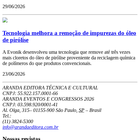
29/06/2026
Tecnologia melhora a remoção de impurezas do óleo
de pirólise
A Evonik desenvolveu uma tecnologia que remove até três vezes
mais cloretos do óleo de pirólise proveniente da reciclagem química
de polímeros do que produtos convencionais.
23/06/2026
ARANDA EDITORA TÉCNICA E CULTURAL
CNPJ: 55.922.157.0001-66
ARANDA EVENTOS E CONGRESSOS
2026
CNPJ: 03.598.920/0001-41
Al. Olga, 315
–
01155-900
São Paulo
,
SP
–
Brasil
Tel.:
(11) 3824-5300
info@arandaeditora.com.br
Nossas revistas