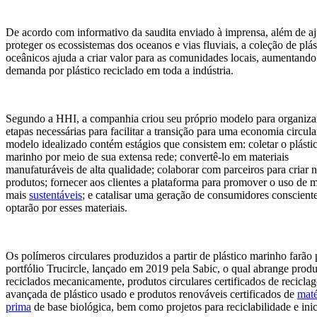
De acordo com informativo da saudita enviado à imprensa, além de aj
proteger os ecossistemas dos oceanos e vias fluviais, a coleção de plás
oceânicos ajuda a criar valor para as comunidades locais, aumentando
demanda por plástico reciclado em toda a indústria.
Segundo a HHI, a companhia criou seu próprio modelo para organiza
etapas necessárias para facilitar a transição para uma economia circula
modelo idealizado contém estágios que consistem em: coletar o plásti
marinho por meio de sua extensa rede; convertê-lo em materiais
manufaturáveis de alta qualidade; colaborar com parceiros para criar 
produtos; fornecer aos clientes a plataforma para promover o uso de m
mais
sustentáveis
; e catalisar uma geração de consumidores conscient
optarão por esses materiais.
Os polímeros circulares produzidos a partir de plástico marinho farão 
portfólio Trucircle, lançado em 2019 pela Sabic, o qual abrange produ
reciclados mecanicamente, produtos circulares certificados de recicla
avançada de plástico usado e produtos renováveis certificados de
maté
prima
de base biológica, bem como projetos para reciclabilidade e inic