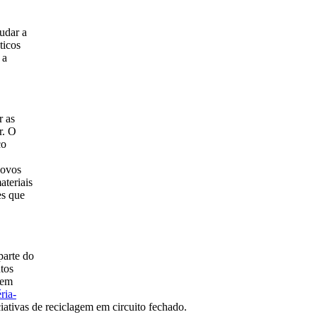
udar a
ticos
 a
r as
r. O
co
novos
ateriais
es que
parte do
tos
gem
ria-
iativas de reciclagem em circuito fechado.