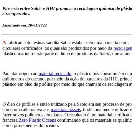
Parceria entre Sabic e HHI promove a reciclagem química de plásti
e recuperados.
Atualizado em: 28/01/2022
A
fabricante de resinas saudita Sabic estabeleceu uma parceria com a 
circulares certificados, os quais são produzidos por meio da
reciclage
plástico marinho farão parte da linha de produtos da Sabic, que anun
Para dar origem ao
material reciclado
, o plástico pós-consumo é recup
quilômetros do oceano, por meio da ação de parceiros da HHI, princ
plástico em óleo de pirólise por meio do que chamam de reciclagem 
O óleo de pirólise é então utilizado pela Sabic em seu processo de pr
como uma alternativa aos
materiais fósseis
, tradicionalmente utilizado
fazer novos polímeros circulares. O resultado é um material certificad
francesa
Zero Plastic Oceans
confirmando que os materiais se qualifi
como provenientes do oceano.