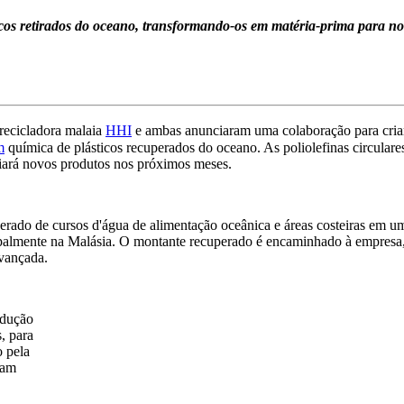
cos retirados do oceano, transformando-os em matéria-prima para nov
recicladora malaia
HHI
e ambas anunciaram uma colaboração para cria
m
química de plásticos recuperados do oceano. As poliolefinas circulares
ciará novos produtos nos próximos meses.
erado de cursos d'água de alimentação oceânica e áreas costeiras em um
ipalmente na Malásia. O montante recuperado é encaminhado à empresa,
avançada.
odução
s, para
o pela
cam