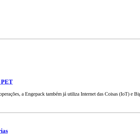
s PET
rações, a Engepack também já utiliza Internet das Coisas (IoT) e Big
ias