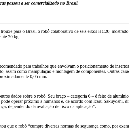
cas passou a ser comercializado no Brasil.
ouxe para o Brasil o robô colaborativo de seis eixos HC20, mostrado n
 até 20 kg.
ecomendado para trabalhos que envolvam o posicionamento de inserto
lo, assim como manipulação e montagem de componentes. Outras caracte
 aproximadamente 0,05 mm.
utros dados sobre o robô. Seu braço – categoria 6 – é feito de alumíni
pode operar próximo a humanos e, de acordo com Icaru Sakuyoshi, dir
ança, dependendo da avaliação de risco da aplicação”.
u que o robô “cumpre diversas normas de segurança como, por exemplo,