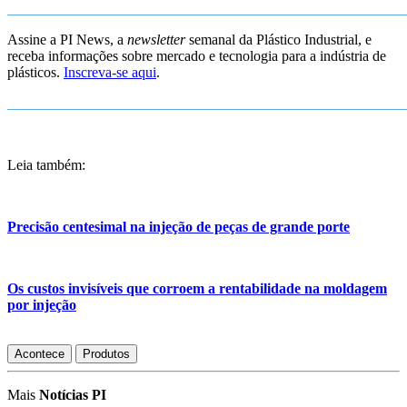
_______________________________________________________
Assine a PI News, a
newsletter
semanal da Plástico Industrial, e
receba informações sobre mercado e tecnologia para a indústria de
plásticos.
Inscreva-se aqui
.
_______________________________________________________
Leia também:
Precisão centesimal na injeção de peças de grande porte
Os custos invisíveis que corroem a rentabilidade na moldagem
por injeção
Acontece
Produtos
Mais
Notícias PI