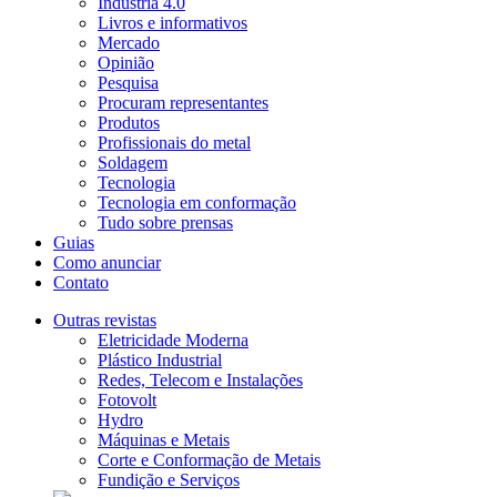
Indústria 4.0
Livros e informativos
Mercado
Opinião
Pesquisa
Procuram representantes
Produtos
Profissionais do metal
Soldagem
Tecnologia
Tecnologia em conformação
Tudo sobre prensas
Guias
Como anunciar
Contato
Outras revistas
Eletricidade Moderna
Plástico Industrial
Redes, Telecom e Instalações
Fotovolt
Hydro
Máquinas e Metais
Corte e Conformação de Metais
Fundição e Serviços