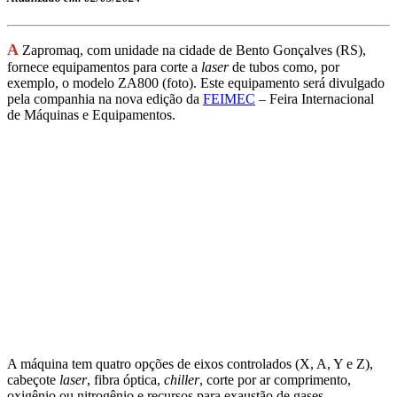
A
Zapromaq, com unidade na cidade de Bento Gonçalves (RS),
fornece equipamentos para corte a
laser
de tubos como, por
exemplo, o modelo ZA800 (foto). Este equipamento será divulgado
pela companhia na nova edição da
FEIMEC
– Feira Internacional
de Máquinas e Equipamentos.
A máquina tem quatro opções de eixos controlados (X, A, Y e Z),
cabeçote
laser
, fibra óptica,
chiller
, corte por ar comprimento,
oxigênio ou nitrogênio e recursos para exaustão de gases.