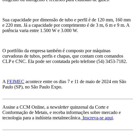
Sua capacidade por dimensão de tubo e perfil é de 120 mm, 160 mm
e 220 mm. Já a capacidade por comprimento é de 3 m, 6 m e 9 m. A
potência varia entre 1.500 W e 3.000 W.
O portfólio da empresa também é composto por máquinas
curvadoras de tubos, perfis e chapas, que contam com comandos
CLP e CNC. Ela pode ser contatada pelo telefone (54) 3453-7182.
A
FEIMEC
acontece entre os dias 7 e 11 de maio de 2024 em São
Paulo (SP), no São Paulo Expo.
______________________________________________________
Assine a CCM Online, a
newsletter
quinzenal da Corte e
Conformação de Metais, e receba informações sobre mercado e
tecnologia para a indústria metalmecânica.
Inscreva-se aqui
.
______________________________________________________