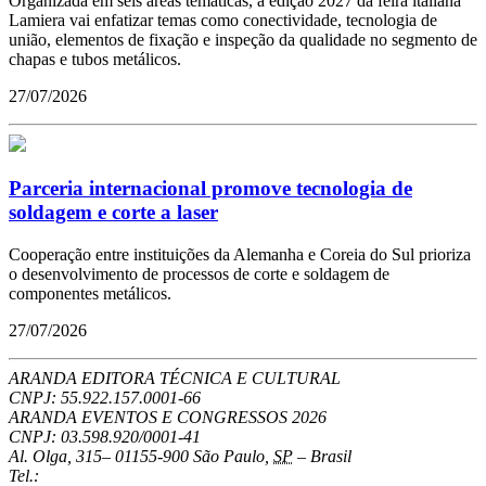
Organizada em seis áreas temáticas, a edição 2027 da feira italiana
Lamiera vai enfatizar temas como conectividade, tecnologia de
união, elementos de fixação e inspeção da qualidade no segmento de
chapas e tubos metálicos.
27/07/2026
Parceria internacional promove tecnologia de
soldagem e corte a laser
Cooperação entre instituições da Alemanha e Coreia do Sul prioriza
o desenvolvimento de processos de corte e soldagem de
componentes metálicos.
27/07/2026
ARANDA EDITORA TÉCNICA E CULTURAL
CNPJ: 55.922.157.0001-66
ARANDA EVENTOS E CONGRESSOS
2026
CNPJ: 03.598.920/0001-41
Al. Olga, 315
–
01155-900
São Paulo
,
SP
–
Brasil
Tel.: