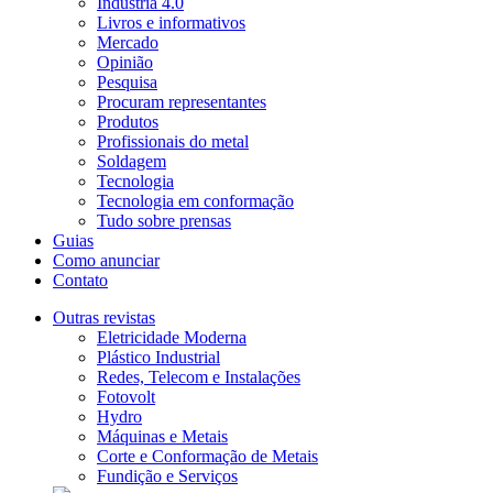
Indústria 4.0
Livros e informativos
Mercado
Opinião
Pesquisa
Procuram representantes
Produtos
Profissionais do metal
Soldagem
Tecnologia
Tecnologia em conformação
Tudo sobre prensas
Guias
Como anunciar
Contato
Outras revistas
Eletricidade Moderna
Plástico Industrial
Redes, Telecom e Instalações
Fotovolt
Hydro
Máquinas e Metais
Corte e Conformação de Metais
Fundição e Serviços