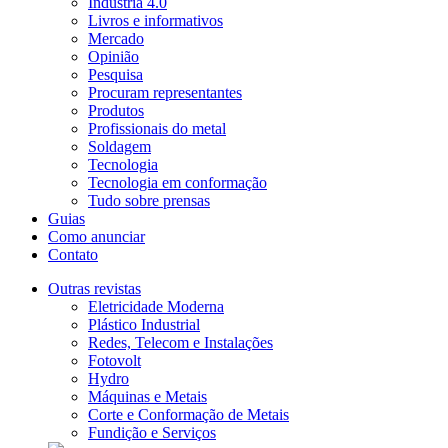
Indústria 4.0
Livros e informativos
Mercado
Opinião
Pesquisa
Procuram representantes
Produtos
Profissionais do metal
Soldagem
Tecnologia
Tecnologia em conformação
Tudo sobre prensas
Guias
Como anunciar
Contato
Outras revistas
Eletricidade Moderna
Plástico Industrial
Redes, Telecom e Instalações
Fotovolt
Hydro
Máquinas e Metais
Corte e Conformação de Metais
Fundição e Serviços