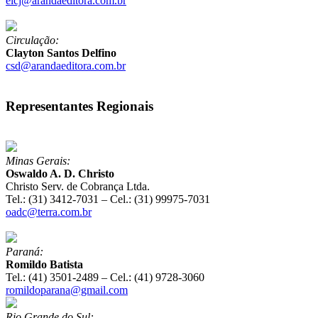
elcj@arandaeditora.com.br
Circulação:
Clayton Santos Delfino
csd@arandaeditora.com.br
Representantes Regionais
Minas Gerais:
Oswaldo A. D. Christo
Christo Serv. de Cobrança Ltda.
Tel.: (31) 3412-7031 – Cel.: (31) 99975-7031
oadc@terra.com.br
Paraná:
Romildo Batista
Tel.: (41) 3501-2489 – Cel.: (41) 9728-3060
romildoparana@gmail.com
Rio Grande do Sul: