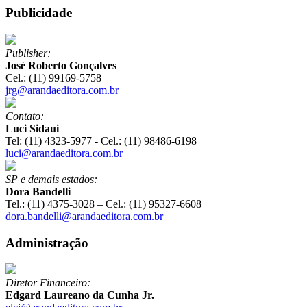
Publicidade
Publisher:
José Roberto Gonçalves
Cel.: (11) 99169-5758
jrg@arandaeditora.com.br
Contato:
Luci Sidaui
Tel: (11) 4323-5977 - Cel.: (11) 98486-6198
luci@arandaeditora.com.br
SP e demais estados:
Dora Bandelli
Tel.: (11) 4375-3028 – Cel.: (11) 95327-6608
dora.bandelli@arandaeditora.com.br
Administração
Diretor Financeiro:
Edgard Laureano da Cunha Jr.