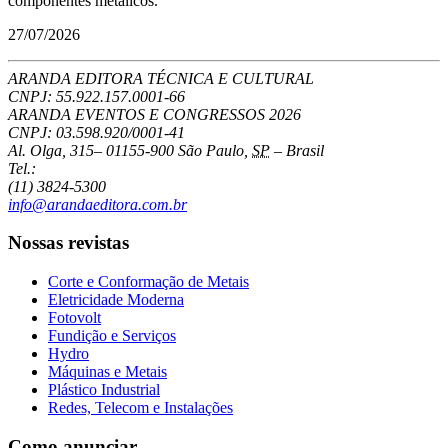
componentes metálicos.
27/07/2026
ARANDA EDITORA TÉCNICA E CULTURAL
CNPJ: 55.922.157.0001-66
ARANDA EVENTOS E CONGRESSOS
2026
CNPJ: 03.598.920/0001-41
Al. Olga, 315
–
01155-900
São Paulo
,
SP
–
Brasil
Tel.:
(11) 3824-5300
info@arandaeditora.com.br
Nossas revistas
Corte e Conformação de Metais
Eletricidade Moderna
Fotovolt
Fundição e Serviços
Hydro
Máquinas e Metais
Plástico Industrial
Redes, Telecom e Instalações
Como anunciar