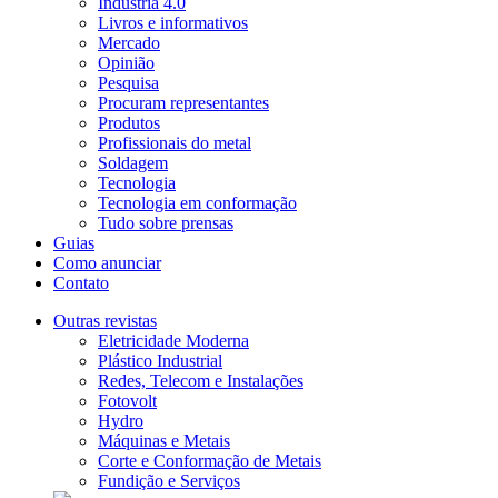
Indústria 4.0
Livros e informativos
Mercado
Opinião
Pesquisa
Procuram representantes
Produtos
Profissionais do metal
Soldagem
Tecnologia
Tecnologia em conformação
Tudo sobre prensas
Guias
Como anunciar
Contato
Outras revistas
Eletricidade Moderna
Plástico Industrial
Redes, Telecom e Instalações
Fotovolt
Hydro
Máquinas e Metais
Corte e Conformação de Metais
Fundição e Serviços