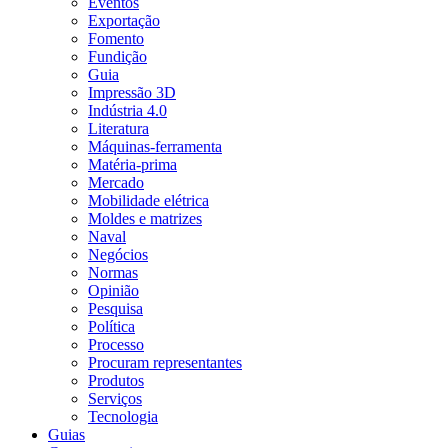
Eventos
Exportação
Fomento
Fundição
Guia
Impressão 3D
Indústria 4.0
Literatura
Máquinas-ferramenta
Matéria-prima
Mercado
Mobilidade elétrica
Moldes e matrizes
Naval
Negócios
Normas
Opinião
Pesquisa
Política
Processo
Procuram representantes
Produtos
Serviços
Tecnologia
Guias