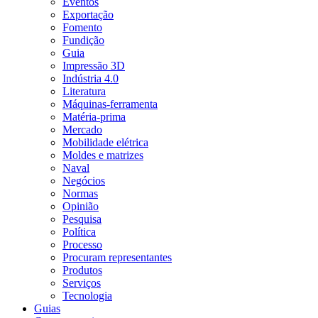
Eventos
Exportação
Fomento
Fundição
Guia
Impressão 3D
Indústria 4.0
Literatura
Máquinas-ferramenta
Matéria-prima
Mercado
Mobilidade elétrica
Moldes e matrizes
Naval
Negócios
Normas
Opinião
Pesquisa
Política
Processo
Procuram representantes
Produtos
Serviços
Tecnologia
Guias