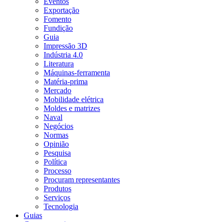
Eventos
Exportação
Fomento
Fundição
Guia
Impressão 3D
Indústria 4.0
Literatura
Máquinas-ferramenta
Matéria-prima
Mercado
Mobilidade elétrica
Moldes e matrizes
Naval
Negócios
Normas
Opinião
Pesquisa
Política
Processo
Procuram representantes
Produtos
Serviços
Tecnologia
Guias