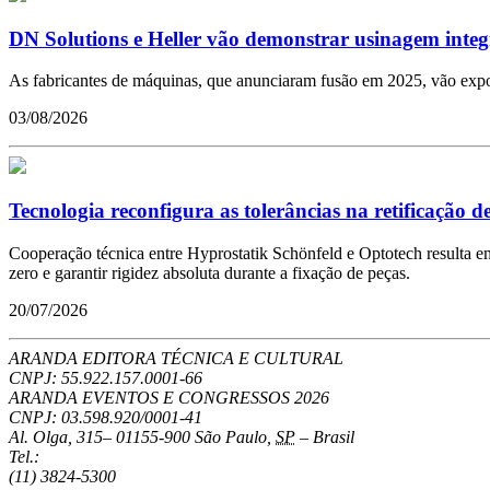
DN Solutions e Heller vão demonstrar usinagem inte
As fabricantes de máquinas, que anunciaram fusão em 2025, vão expo
03/08/2026
Tecnologia reconfigura as tolerâncias na retificação d
Cooperação técnica entre Hyprostatik Schönfeld e Optotech resulta em 
zero e garantir rigidez absoluta durante a fixação de peças.
20/07/2026
ARANDA EDITORA TÉCNICA E CULTURAL
CNPJ: 55.922.157.0001-66
ARANDA EVENTOS E CONGRESSOS
2026
CNPJ: 03.598.920/0001-41
Al. Olga, 315
–
01155-900
São Paulo
,
SP
–
Brasil
Tel.:
(11) 3824-5300