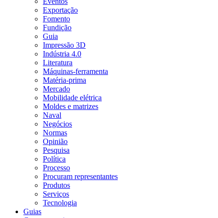
Eventos
Exportação
Fomento
Fundição
Guia
Impressão 3D
Indústria 4.0
Literatura
Máquinas-ferramenta
Matéria-prima
Mercado
Mobilidade elétrica
Moldes e matrizes
Naval
Negócios
Normas
Opinião
Pesquisa
Política
Processo
Procuram representantes
Produtos
Serviços
Tecnologia
Guias