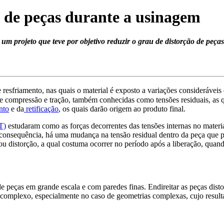
ão de peças durante a usinagem
um projeto que teve por objetivo reduzir o grau de distorção de peça
e resfriamento, nas quais o material é exposto a variações consideráve
 de compressão e tração, também conhecidas como tensões residuais, a
nto
e da
retificação
, os quais darão origem ao produto final.
T)
estudaram como as forças decorrentes das tensões internas no materi
consequência, há uma mudança na tensão residual dentro da peça que p
 ou distorção, a qual costuma ocorrer no período após a liberação, quan
de peças em grande escala e com paredes finas. Endireitar as peças dist
complexo, especialmente no caso de geometrias complexas, cujo result