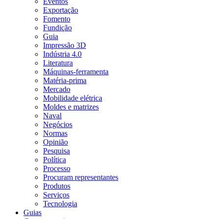
Eventos
Exportação
Fomento
Fundição
Guia
Impressão 3D
Indústria 4.0
Literatura
Máquinas-ferramenta
Matéria-prima
Mercado
Mobilidade elétrica
Moldes e matrizes
Naval
Negócios
Normas
Opinião
Pesquisa
Política
Processo
Procuram representantes
Produtos
Serviços
Tecnologia
Guias