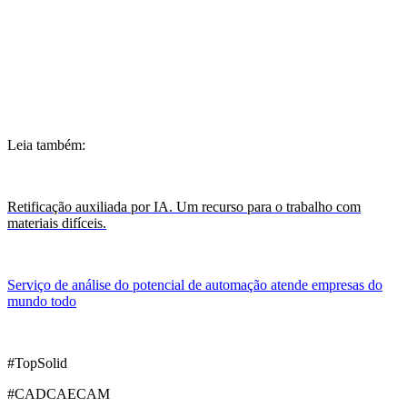
Leia também:
Retificação auxiliada por IA. Um recurso para o trabalho com
materiais difíceis.
Serviço de análise do potencial de automação atende empresas do
mundo todo
#TopSolid
#CADCAECAM